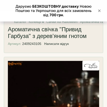
Каталог
Колекції 🕯
Свічки на Halloween
Ароматична свічк
Ароматична свічка "Привид
Гарбуза" з дерев'яним гнотом
Артикул:
2409243105
Написати відгук