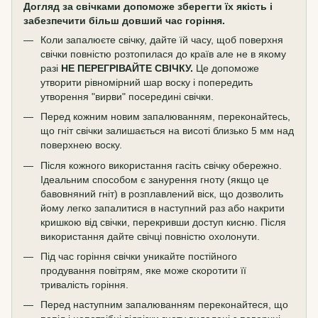
Догляд за свічками допоможе зберегти їх якість і
забезпечити більш довший час горіння.
Коли запалюєте свічку, дайте їй часу, щоб поверхня
свічки повністю розтопилася до країв але не в якому
разі
НЕ ПЕРЕГРІВАЙТЕ СВІЧКУ.
Це допоможе
утворити рівномірний шар воску і попередить
утворення "вирви" посередині свічки.
Перед кожним новим запалюванням, переконайтесь,
що гніт свічки залишається на висоті близько 5 мм над
поверхнею воску.
Після кожного використання гасіть свічку обережно.
Ідеальним способом є занурення гноту (якщо це
бавовняний гніт) в розплавлений віск, що дозволить
йому легко запалитися в наступний раз або накрити
кришкою від свічки, перекривши доступ кисню. Після
використання дайте свічці повністю охолонути.
Під час горіння свічки уникайте постійного
продування повітрям, яке може скоротити її
тривалість горіння.
Перед наступним запалюванням переконайтеся, що