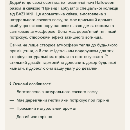
Додайте до своєї оселі магію таємничої ночі Halloween
разом зі свічкою "Привид Гарбуза" зі спеціальної колекції
від BAZHANI. Ця ароматична свічка, виготовлена з
натурального соєвого воску, та має приємний аромат
який у цю осінню пору наповнить ваш дім затишком та
святковою атмосферою. Вона має дерев'яний гніт, який
потріскує, створюючи ефект затишного вогнища.
Свічка не лише створює атмосферу тепла до будь-якого
приміщення, а й стане ідеальним подарунком для тих,
хто цінує натуральні матеріали та естетику свята. Її
стильний дизайн гармонійно доповнить декор будь-якої
кімнати, підкреслюючи вашу увагу до деталей.
🕯️ Основні особливості:
Виготовлено з натурального соєвого воску
Має дерев'яний гнотик якій потріскує при горінні
Приємний натуральний аромат
Довгий час горіння