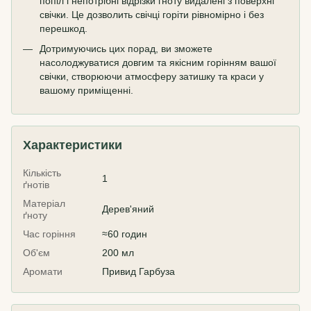
попіл і непотрібні відрізки гноту видалені з поверхні
свічки. Це дозволить свічці горіти рівномірно і без
перешкод.
Дотримуючись цих порад, ви зможете
насолоджуватися довгим та якісним горінням вашої
свічки, створюючи атмосферу затишку та краси у
вашому приміщенні.
Характеристики
Кількість
1
ґнотів
Матеріал
Дерев'яний
ґноту
Час горіння
≈60 годин
Об'єм
200 мл
Аромати
Привид Гарбуза