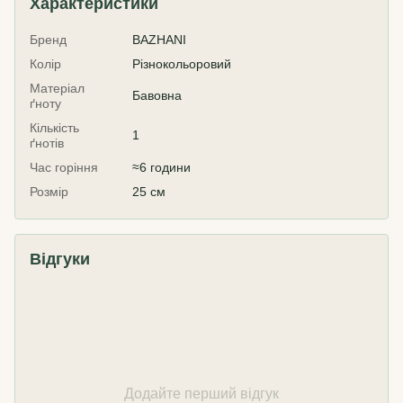
Характеристики
Бренд
BAZHANI
Колір
Різнокольоровий
Матеріал
Бавовна
ґноту
Кількість
1
ґнотів
Час горіння
≈6 години
Розмір
25 см
Відгуки
Додайте перший відгук