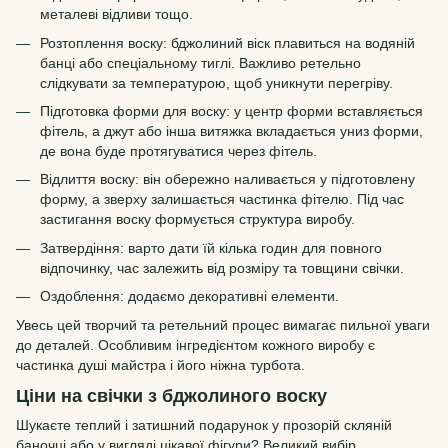
металеві відливи тощо.
Розтоплення воску: бджолиний віск плавиться на водяній
банці або спеціальному тиглі. Важливо ретельно
слідкувати за температурою, щоб уникнути перегріву.
Підготовка форми для воску: у центр форми вставляється
фітель, а джут або інша витяжка вкладається униз форми,
де вона буде протягуватися через фітель.
Відлиття воску: він обережно наливається у підготовлену
форму, а зверху залишається частинка фітелю. Під час
застигання воску формується структура виробу.
Затвердіння: варто дати їй кілька годин для повного
відпочинку, час залежить від розміру та товщини свічки.
Оздоблення: додаємо декоративні елементи.
Увесь цей творчий та ретельний процес вимагає пильної уваги
до деталей. Особливим інгредієнтом кожного виробу є
частинка душі майстра і його ніжна турбота.
Ціни на свічки з бджолиного воску
Шукаєте теплий і затишний подарунок у прозорій скляній
баночці або у вигляді цікавої фігури? Великий вибір