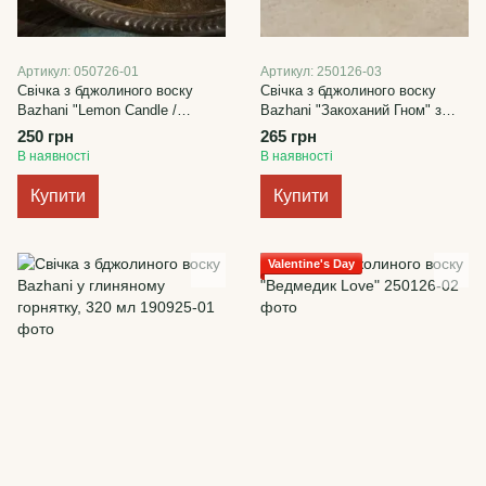
Артикул: 050726-01
Артикул: 250126-03
Свічка з бджолиного воску
Свічка з бджолиного воску
Bazhani "Lemon Candle /
Bazhani "Закоханий Гном" з
Лимон" у вигляді натурального
серцем
250 грн
265 грн
лимона
В наявності
В наявності
Купити
Купити
Valentine's Day