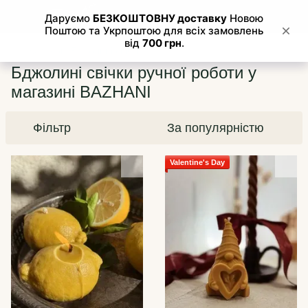
Каталог
Бджолині свічки
Бджолині свічки ручної роботи у
магазині BAZHANI
Фільтр
За популярністю
Valentine's Day