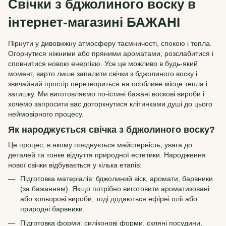
Свічки з бджолиного воску в
інтернет-магазині БАЖАНІ
Пірнути у дивовижну атмосферу таємничості, спокою і тепла.
Огорнутися ніжними або пряними ароматами, розслабитися і
сповнитися новою енергією. Усе це можливо в будь-який
момент, варто лише запалити свічки з бджолиного воску і
звичайний простір перетвориться на особливе місце тепла і
затишку. Ми виготовляємо по-істині бажані воскові вироби і
хочемо запросити вас доторкнутися клітинками душі до цього
неймовірного процесу.
Як народжується свічка з бджолиного воску?
Це процес, в якому поєднується майстерність, увага до
деталей та тонке відчуття природної естетики. Народження
нової свічки відбувається у кілька етапів:
Підготовка матеріалів: бджолиний віск, аромати, барвники
(за бажанням). Якщо потрібно виготовити ароматизовані
або кольорові вироби, тоді додаються ефірні олії або
природні барвники.
Підготовка форми: силіконові форми, скляні посудини,