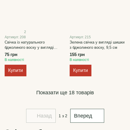
2
Артикул: 208
Артикул: 215
Свічка із натурального
Зелена свічка у вигляді шишки
бджолиного воску у вигляді
з бджолиного воску, 9,5 см
шишки
75 грн
155 грн
В наявності
В наявності
Купити
Купити
Показати ще 18 товарів
Назад
Вперед
1
з 2