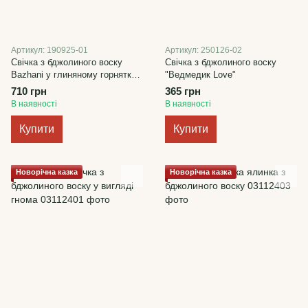
Артикул: 190925-01
Артикул: 250126-02
Свічка з бджолиного воску
Свічка з бджолиного воску
Bazhani у глиняному горнятку,
"Ведмедик Love"
320 мл
710 грн
365 грн
В наявності
В наявності
Купити
Купити
Новорічна казка
Новорічна казка