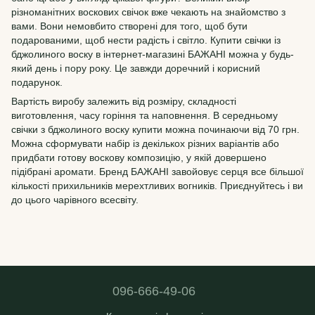
різноманітних воскових свічок вже чекають на знайомство з
вами. Вони немовбито створені для того, щоб бути
подарованими, щоб нести радість і світло. Купити свічки із
бджолиного воску в інтернет-магазині БАЖАНІ можна у будь-
який день і пору року. Це завжди доречний і корисний
подарунок.
Вартість виробу залежить від розміру, складності
виготовлення, часу горіння та наповнення. В середньому
свічки з бджолиного воску купити можна починаючи від 70 грн.
Можна сформувати набір із декількох різних варіантів або
придбати готову воскову композицію, у якій довершено
підібрані аромати. Бренд БАЖАНІ завойовує серця все більшої
кількості прихильників мерехтливих вогників. Приєднуйтесь і ви
до цього чарівного всесвіту.
096-666-49-06