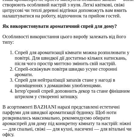
створюють особливий настрій з нуля. Легкі квіткові, свіжі
цитрусові чи теплі деревні відтінки допоможуть вам вмить
налаштуватися на роботу, відпочинок та прийом гостей.
Як використовувати ароматичний спрей для дому?
Особливості використання цього виробу залежать від його
типу:
Спрей для ароматизації кімнати можна розпилювати у
повітрі. Для швидкої дії достатньо кількох натискань,
після чого простір миттєво змінить свій настрій.
Спрей-освіжувач повітря швидко усуне сторонні
аромати.
Спрей для нейтралізації запахів стане у нагоді в
приміщеннях з домашніми улюбленцями.
Інтер’єрний спрей доповнить декор та стане фінішним
штрихом у створенні затишку.
В асортименті BAZHANI наразі представлені естетичні
парфуми для швидкої ароматизації будинку. Щоб ноти
розкривались максимально, рекомендуємо обирати
аромаспрей для дому під конкретну кімнату та настрій: ніжні
— для спальні, свіжі — для кухні, насичені — для вітальні чи
офісу.