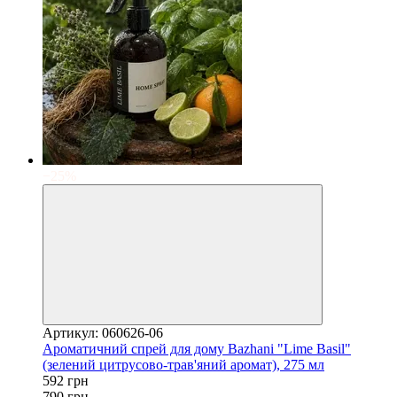
−25%
Артикул: 060626-06
Ароматичний спрей для дому Bazhani "Lime Basil"
(зелений цитрусово-трав'яний аромат), 275 мл
592 грн
790 грн