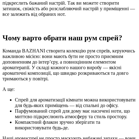
підкреслить бажаний настрій. Так ви можете створити
затишок, свіжість або розслабляючий настрій у приміщенні —
все залежить від обраних нот.
Чому варто обрати наш рум спрей?
Команда BAZHANI створита колекцію рум спреїв, керуючись
важливою місією: вони мають бути не просто приємним
доповненням до інтер’єру, а повноцінним елементом
ароматерапії. У складі кожного нашого виробу — якісні
ароматичні композиції, що швидко розкриваються та довго
тримаються у повітрі.
А ще:
Спрей для ароматизації кімнати можна використовувати
для будь-яких приміщень — від спальні до офісу.
Парфумований спрей для дому має насичені ноти, що
миттєво підкреслюють атмосферу та стиль простору.
Компактний флакон зручно зберігати та
використовувати будь-де.
Наші аромаспреї не просто маскують небажані запахи — вони