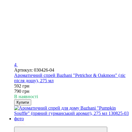
4
Артикул: 030426-04
Ароматичний спрей Bazhani "Petrichor & Oakmoss" (ліс
після дощу), 275 мл
592 грн
790 грн
В наявності
Купити
−25%