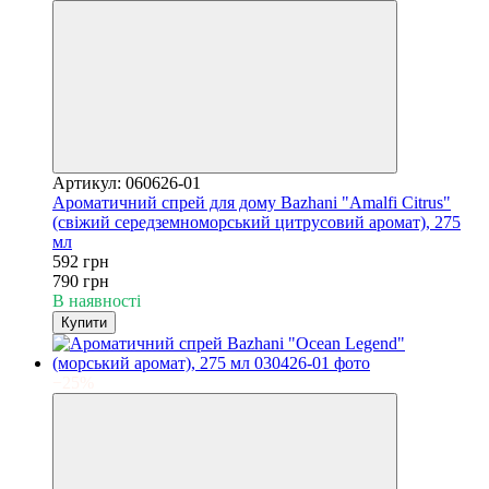
Артикул: 060626-01
Ароматичний спрей для дому Bazhani "Amalfi Citrus"
(свіжий середземноморський цитрусовий аромат), 275
мл
592 грн
790 грн
В наявності
Купити
−25%