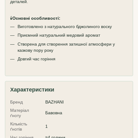
деталей.
🕯️
Основні особливості:
Виготовлено з натурального бджолиного воску
Приємний натуральний медовий аромат
Створена для створення затишної атмосфери у
казкову пору року
Довгий час горіння
Характеристики
Бренд
BAZHANI
Матеріал
Бавовна
ґноту
Кількість
1
ґнотів
Час горіння
≈4 години