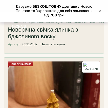
Каталог
Бджолині свічки
Бджолині свічки BAZHANI
Новор
Новорічна свічка ялинка з
бджолиного воску
Артикул:
03112402
Написати відгук
Новорічна казка