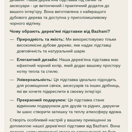
аксесуари - це витончений і практичний додаток до
вашого інтер'єру. Вона виготовлена з найкращого
дубового дерева та доступна у приголомшливому
чорного відтінку.
Чому обрають дерев'яні підставки від Bazhani?
Природність та якість:
Ми використовуємо тільки
високоякісне дубове дерево, яке надає підставці
довговічність та натуральний шарм.
Елегантний дизайн:
Наша дерев'яна підставка має
ефектний чорний колір, який додає вашому простору
нотку тепла та стилю.
Універсальність:
Ця підставка ідеально підходить
для розміщення свічок, аксесуарів та інших дрібниць,
які ви хочете підкреслити в своєму інтер'єрі.
Прекрасний подарунок:
Ця підставка стане
відмінним подарунком для друзів та рідних, даруючи
їм шанс створити затишну та теплу атмосферу вдома.
Створіть особливий настрій у вашому приміщенні за
допомогою нашої дерев'яної підставки від Bazhani. Вона
додасть нотку природної краси та елегантності до будь-