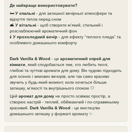
Де найкраще використовувати?
🛏️
У спальні
- для затишної вечірньої атмосфери та
відчуття тепла перед сном
🛋️
У вітальні
- щоб створити м’який, стильний і
розслаблюючий ароматичний фон
🕯️
У прохолодний вечір
- для ефекту “теплого пледа” та
особливого домашнього комфорту
Dark Vanilla & Wood
- це
ароматичний спрей для
кімнати
, який сподобається тим, хто любить теплі,
глибокі та чуттєві аромати для дому. Він чудово підходить
для осінніх і зимових вечорів, але так само красиво
звучить у будь-який момент, коли хочеться більше
затишку, м’якості та внутрішнього спокою 🤍
Цей
аромат для дому
не просто освіжає простір, а
створює настрій - теплий, обіймаючий і по-справжньому
красивий.
Dark Vanilla & Wood
- це мистецтво
домашнього затишку у форматі аромату ✨