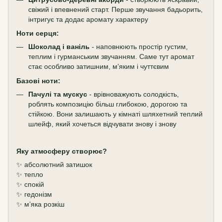
свіжий і впевнений старт. Перше звучання бадьорить,
інтригує та додає аромату характеру
Ноти серця:
Шоколад і ваніль
- наповнюють простір густим,
теплим і гурманським звучанням. Саме тут аромат
стає особливо затишним, м’яким і чуттєвим
Базові ноти:
Пачулі та мускус
- врівноважують солодкість,
роблять композицію більш глибокою, дорогою та
стійкою. Вони залишають у кімнаті шляхетний теплий
шлейф, який хочеться відчувати знову і знову
Яку атмосферу створює?
✨ абсолютний затишок
✨ тепло
✨ спокій
✨ гедонізм
✨ м’яка розкіш