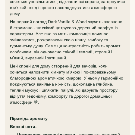
хочеться уповільнитися, відкласти всі справи, загорнутися
в м’який плед і просто насолоджуватися атмосферою
дому.
На перший погляд Dark Vanilla & Wood звучить впевнено
й стримано - як свіжий цитрусово-деревний парфум із
характером. Але вже за мить композиція починає
змінюватися, розкриваючи свою ніжну, глибоку та
гурманську душу. Саме ця контрастність робить аромат
особливим: він одночасно свіжий і теплий, строгий і
м’який, виразний і затишний.
Цей спрей для дому створений для вечорів, коли
хочеться наповнити кімнату м’якою і по-справжньому
благородною ароматичною хмарою. У ньому гармонійно
поєднуються ванільна ніжність, шоколадна глибина,
теплий мускус і шляхетні пачулі, які дарують простору
відчуття гедонізму, комфорту та дорогої домашньої
атмосфери 🤎.
Піраміда аромату
Верхні ноти:
Цитрусово-деревні акорди
- створюють яскравий,