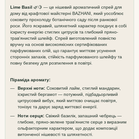
Lime Basil
🌿🍋 — це нішевий ароматичний спрей для
дому від крафтової майстерні BAZHANI, який уособлює
соковиту прохолоду ботанічного саду після ранкової
роси. Його яскравий, шляхетний характер поєднує в собі
іскристу енергію стиглих цитрусів та глибокий пряно-
трав'янистий шлейф. Спрей виготовлений повністю
вручну на основі високоякісних сертифікованих
парфумованих олій, що гарантує миттєве усунення
сторонніх запахів, стійкість парфумованого шлейфу та
повну безпеку для розпилення в повітрі.
Піраміда аромату:
Верхні ноти:
Соковитий лайм, стиглий мандарин,
іскристий бергамот — потужний, підбадьорливий
цитрусовий вибух, який миттєво очищає повітря,
тонізує та дарує заряд життєвої енергії.
Ноти серця:
Свіжий базилік, запашний чебрець —
глибоке, пряно-зелене трав'янисте серце з виразним
ольфакторним характером, що додає композиції
витонченої нішевості та шляхетності.