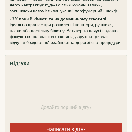
легко нейтралізує будь-які стійкі кухонні запахи,
залишаючи натомість вишуканий парфумерний шлейф.
🛁
У ванній кімнаті та на домашньому текстилі
—
ідеально працює при розпиленні на штори, рушники,
пледи або постільну білизну. Ветивер та пачулі надовго
фіксуються на волокнах тканини, даруючи тривале
відчуття бездоганної охайності та дорогої спа-процедури.
Відгуки
Додайте перший відгук
Написати відгук