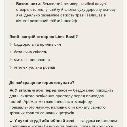
Базові ноти:
Землистий ветивер, глибокі пачулі —
створюють міцну, стійку й злегка суху деревну основу,
яка ідеально заземлює свіжість трав і залишає в
кімнаті розкішний стійкий шлейф.
Який настрій створює Lime Basil?
✨ бадьорість та прилив сил
✨ ботанічна свіжість
✨ миттєве оновлення
✨ інтелектуальна розкіш
Де найкраще використовувати?
🛋️
У вітальні або передпокої
— бездоганно підходить
для швидкого освіження простору перед приходом
гостей. Аромат миттєво створює атмосферу
преміального лаунжу, наповнюючи кімнату свіжістю
зрізаних трав та сонячних цитрусів.
🍳
У кухні-студії або обідній зоні
— завдяки вираженим
природним нотам базиліку та лайма, спрей природно й