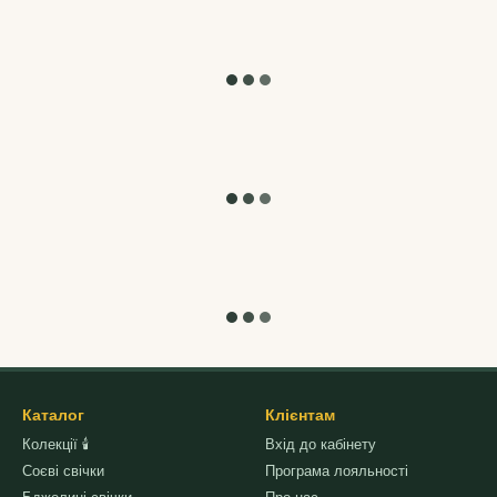
Каталог
Клієнтам
Колекції 🕯
Вхід до кабінету
Соєві свічки
Програма лояльності