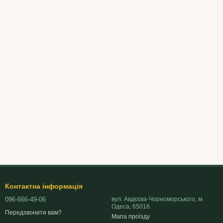
Контактна інформація
096-666-49-06
вул. Авдєєва-Чорноморського, м.
Одеса, 65016.
Передзвонити вам?
Мапа проїзду