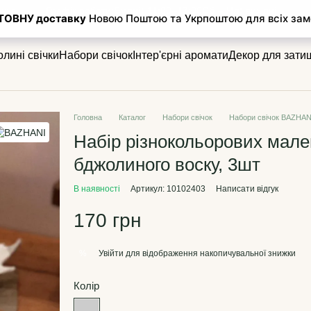
Графік роботи:
Будні:
11:00–17:00
Сб – Нд:
вихідні
ення
лині свічки
Набори свічок
Інтер'єрні аромати
Декор для зати
Головна
Каталог
Набори свічок
Набори свічок BAZHAN
Набір різнокольорових мален
бджолиного воску, 3шт
В наявності
Артикул: 10102403
Написати відгук
170 грн
Увійти
для відображення накопичувальної знижки
%
Колір