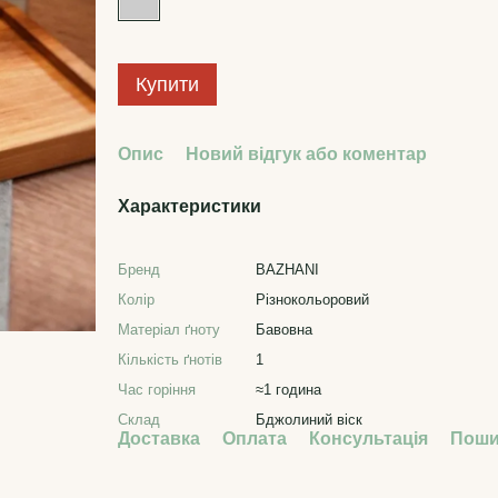
Купити
Опис
Новий відгук або коментар
Характеристики
Бренд
BAZHANI
Колір
Різнокольоровий
Матеріал ґноту
Бавовна
Кількість ґнотів
1
Час горіння
≈1 година
Склад
Бджолиний віск
Доставка
Оплата
Консультація
Поши