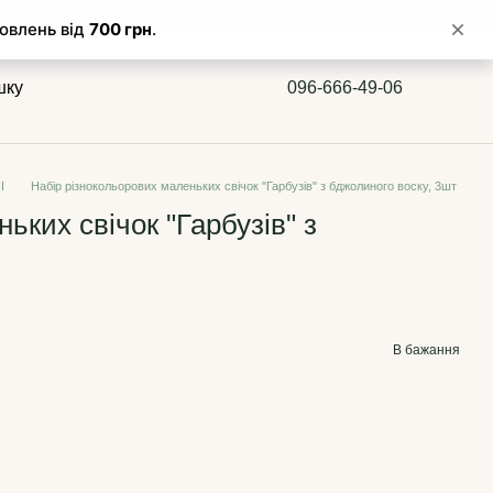
Бажання
Вхід
шку
096-666-49-06
I
Набір різнокольорових маленьких свічок "Гарбузів" з бджолиного воску, 3шт
ьких свічок "Гарбузів" з
В бажання