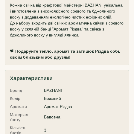
Кожна свічка від крафтової майстерні BAZHANI унікальна
і виготовлена з високоякісного соєвого та бджолиного
воску з додаванням екологічно чистих ефірних олій.
До набору входить дві свічки: ароматична свічки з соєвого
воску у скляній банці "Аромат Різдва" та свічка з
бджолиного воску у вигляді ялинки.
💝
Подаруйте тепло, аромат та затишок Різдва собі,
своїм близьким або друзям!
Характеристики
Бренд
BAZHANI
Колір
Бежевий
Аромати
Аромат Різдва
Матеріал
Бавовна
ґноту
Кількість
3
ґнотів