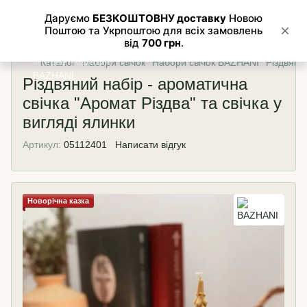
Каталог
Набори свічок
Набори свічок BAZHANI
Різдвяний
Різдвяний набір - ароматична
свічка "Аромат Різдва" та свічка у
вигляді ялинки
Артикул:
05112401
Написати відгук
Новорічна казка