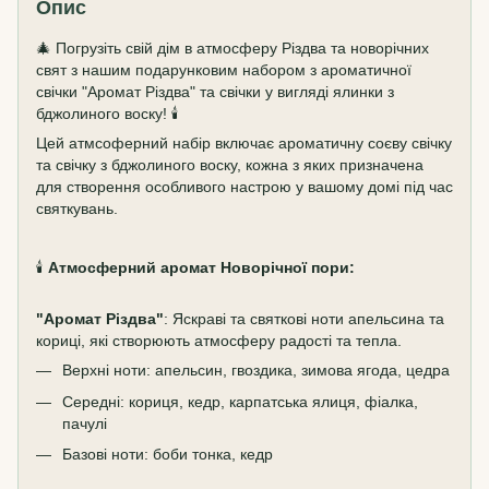
Опис
🎄 Погрузіть свій дім в атмосферу Різдва та новорічних
свят з нашим подарунковим набором з ароматичної
свічки "Аромат Різдва" та свічки у вигляді ялинки з
бджолиного воску! 🕯️
Цей атмсоферний набір включає ароматичну соєву свічку
та свічку з бджолиного воску, кожна з яких призначена
для створення особливого настрою у вашому домі під час
святкувань.
🕯️
Атмосферний аромат Новорічної пори:
"Аромат Різдва"
: Яскраві та святкові ноти апельсина та
кориці, які створюють атмосферу радості та тепла.
Верхні ноти: апельсин, гвоздика, зимова ягода, цедра
Середні: кориця, кедр, карпатська ялиця, фіалка,
пачулі
Базові ноти: боби тонка, кедр