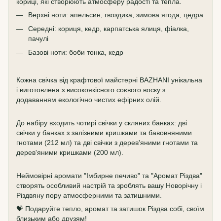
кориці, які створюють атмосферу радості та тепла.
Верхні ноти: апельсин, гвоздика, зимова ягода, цедра
Середні: кориця, кедр, карпатська ялиця, фіалка,
пачулі
Базові ноти: боби тонка, кедр
Кожна свічка від крафтової майстерні BAZHANI унікальна
і виготовлена з високоякісного соєвого воску з
додаванням екологічно чистих ефірних олій.
До набіру входить чотирі свічки у скляних банках: дві
свічки у банках з залізними кришками та бавовняними
гнотами (212 мл) та дві свічки з дерев'яними гнотами та
дерев'яними кришками (200 мл).
Неймовірні аромати "Імбирне печиво" та "Аромат Різдва"
створять особливий настрій та зроблять вашу Новорічну і
Різдвяну пору атмосферними та затишними.
💝 Подаруйте тепло, аромат та затишок Різдва собі, своїм
близьким або друзям!