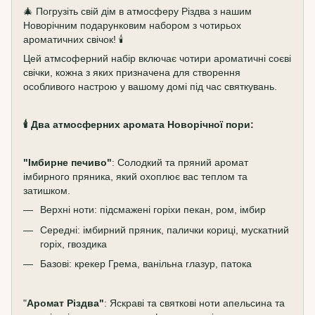
🎄 Погрузіть свій дім в атмосферу Різдва з нашим
Новорічним подарунковим набором з чотирьох
ароматичних свічок! 🕯️
Цей атмсоферний набір включає чотири ароматичні соєві
свічки, кожна з яких призначена для створення
особливого настрою у вашому домі під час святкувань.
🕯️ Два атмосферних аромата Новорічної пори:
"Імбирне печиво"
: Солодкий та пряний аромат
імбирного пряника, який охоплює вас теплом та
затишком.
Верхні ноти: підсмажені горіхи пекан, ром, імбир
Середні: імбирний пряник, палички кориці, мускатний
горіх, гвоздика
Базові: крекер Грема, ванільна глазур, патока
"
Аромат Різдва"
: Яскраві та святкові ноти апельсина та