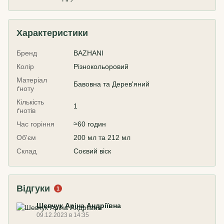
Характеристики
Бренд
BAZHANI
Колір
Різнокольоровий
Матеріал
Бавовна та Дерев'яний
ґноту
Кількість
1
ґнотів
Час горіння
≈60 годин
Об'єм
200 мл та 212 мл
Склад
Соєвий віск
Відгуки
1
Шевчук Аріна Андріївна
09.12.2023 в 14:35