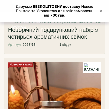
Каталог
Набори свічок
Набори свічок BAZHANI
Новорічн
Новорічний подарунковий набір з
чотирьох ароматичних свічок
Артикул:
2023*15
1 відгук
Новорічна казка