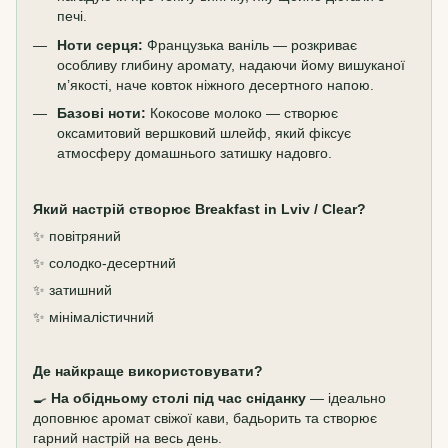
печі.
Ноти серця:
Французька ваніль — розкриває
особливу глибину аромату, надаючи йому вишуканої
м’якості, наче ковток ніжного десертного напою.
Базові ноти:
Кокосове молоко — створює
оксамитовий вершковий шлейф, який фіксує
атмосферу домашнього затишку надовго.
Який настрій створює Breakfast in Lviv / Clear?
✨ повітряний
✨ солодко-десертний
✨ затишний
✨ мінімалістичний
Де найкраще використовувати?
🍳
На обідньому столі під час сніданку
— ідеально
доповнює аромат свіжої кави, бадьорить та створює
гарний настрій на весь день.