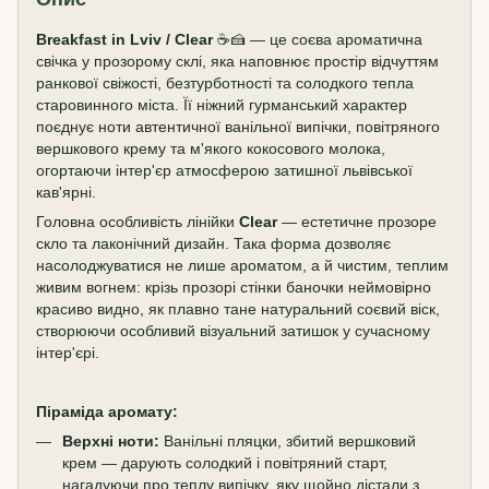
Breakfast in Lviv / Clear
☕🍰 — це соєва ароматична
свічка у прозорому склі, яка наповнює простір відчуттям
ранкової свіжості, безтурботності та солодкого тепла
старовинного міста. Її ніжний гурманський характер
поєднує ноти автентичної ванільної випічки, повітряного
вершкового крему та м'якого кокосового молока,
огортаючи інтер'єр атмосферою затишної львівської
кав'ярні.
Головна особливість лінійки
Clear
— естетичне прозоре
скло та лаконічний дизайн. Така форма дозволяє
насолоджуватися не лише ароматом, а й чистим, теплим
живим вогнем: крізь прозорі стінки баночки неймовірно
красиво видно, як плавно тане натуральний соєвий віск,
створюючи особливий візуальний затишок у сучасному
інтер'єрі.
Піраміда аромату:
Верхні ноти:
Ванільні пляцки, збитий вершковий
крем — дарують солодкий і повітряний старт,
нагадуючи про теплу випічку, яку щойно дістали з