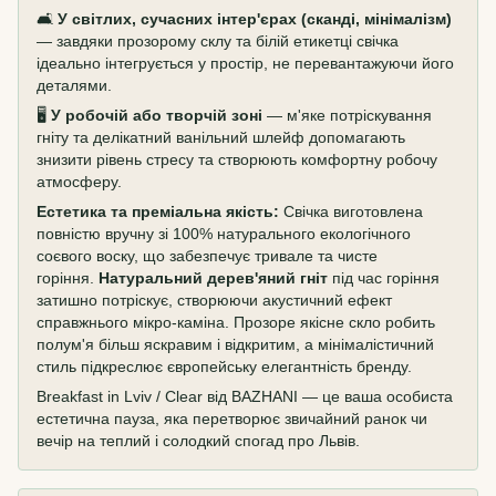
🛋️
У світлих, сучасних інтер'єрах (сканді, мінімалізм)
— завдяки прозорому склу та білій етикетці свічка
ідеально інтегрується у простір, не перевантажуючи його
деталями.
🖥️
У робочій або творчій зоні
— м'яке потріскування
гніту та делікатний ванільний шлейф допомагають
знизити рівень стресу та створюють комфортну робочу
атмосферу.
Естетика та преміальна якість:
Свічка виготовлена
повністю вручну зі 100% натурального екологічного
соєвого воску, що забезпечує тривале та чисте
горіння.
Натуральний дерев'яний гніт
під час горіння
затишно потріскує, створюючи акустичний ефект
справжнього мікро-каміна. Прозоре якісне скло робить
полум'я більш яскравим і відкритим, а мінімалістичний
стиль підкреслює європейську елегантність бренду.
Breakfast in Lviv / Clear від BAZHANI — це ваша особиста
естетична пауза, яка перетворює звичайний ранок чи
вечір на теплий і солодкий спогад про Львів.