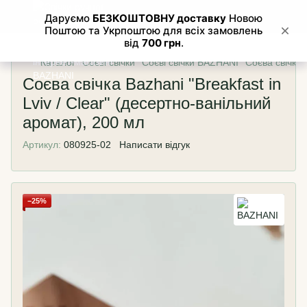
Каталог
Соєві свічки
Соєві свічки BAZHANI
Соєва свічка 
Соєва свічка Bazhani "Breakfast in
Lviv / Clear" (десертно-ванільний
аромат), 200 мл
Артикул:
080925-02
Написати відгук
−25%