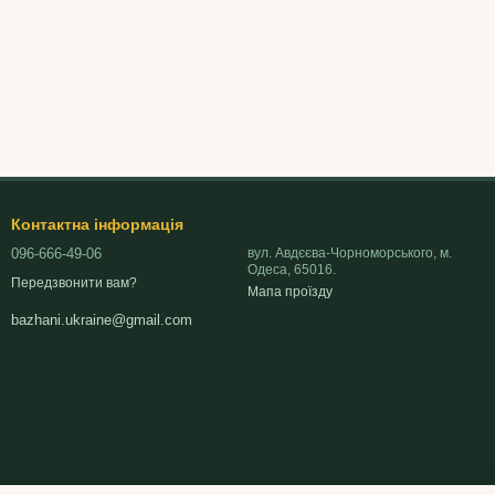
Контактна інформація
096-666-49-06
вул. Авдєєва-Чорноморського, м.
Одеса, 65016.
Передзвонити вам?
Мапа проїзду
bazhani.ukraine@gmail.com