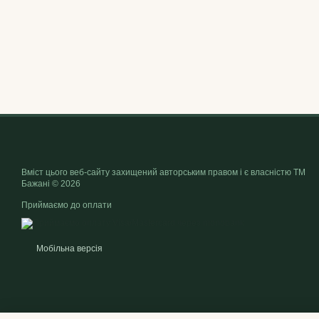
Вміст цього веб-сайту захищений авторським правом і є власністю ТМ
Бажані © 2026
Приймаємо до оплати
Мобільна версія