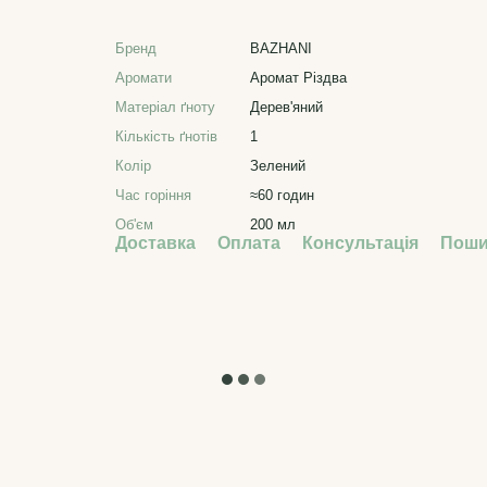
Бренд
BAZHANI
Аромати
Аромат Різдва
Матеріал ґноту
Дерев'яний
Кількість ґнотів
1
Колір
Зелений
Час горіння
≈60 годин
Об'єм
200 мл
Доставка
Оплата
Консультація
Поши