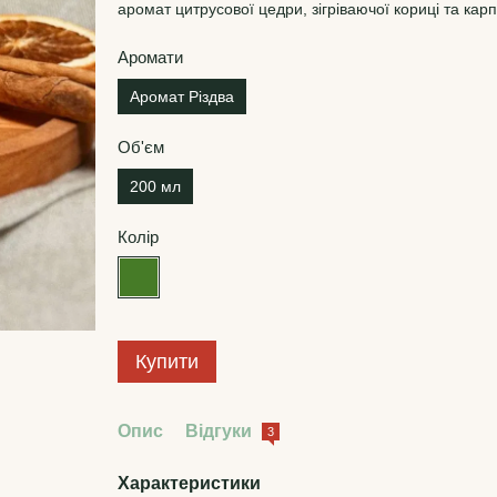
аромат цитрусової цедри, зігріваючої кориці та карп
Аромати
Аромат Різдва
Об'єм
200 мл
Колір
Купити
Опис
Відгуки
3
Характеристики