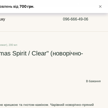
Бажання
Вхід
шку
096-666-49-06
ромат), 200 мл
as Spirit / Clear" (новорічно-
В бажання
ною кришкою та гнотом-каміном. Чарівний новорічно-пряний