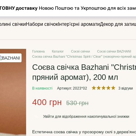
Графік роботи:
Будні:
11:00–17:00
Сб – Нд:
вихідні
ення
лині свічки
Набори свічок
Інтер'єрні аромати
Декор для зати
Головна
Каталог
Соєві свічки
Соєві свічки BAZHANI
Соєва свічка Bazhani "Christmas Spirit / Clear" (новорічно-пряний а
Соєва свічка Bazhani "Christm
пряний аромат), 200 мл
В наявності
Артикул: 2023*02
3 відгуки
400 грн
530 грн
Увійти
для відображення накопичувальної знижки
%
Естетична соєва свічка у прозорому склі з дерев'я