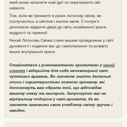
який може запалити нові ідеї та перетворити світ
навколо.
Тож, коли ви тримаєте в руках лотосову свічку, ви
сполучаєтесь зі світлом і магією квітів. Її полум'я
допомагає відкрити двері до світу незайманої краси,
мудрості та гармонії.
Нехай Лотосова Свічка стане вашим провідником у світі
духовності і надихне вас до самопізнання та розквіту
вашої внутрішньої краси.
Ознайомтеся з різноманітними ароматами у
нашій
статті
і відкрийте для себе неповторний світ
чуттєвих вражень. Ви зможете знайти детальні
описи і характеристики кожного аромату, які
допоможуть вам обрати той, що відповідає
вашому смаку та настрою. Запрошуємо вас на
віртуальну подорож у світ ароматів, де ви
зможете замовити свою улюблену свічку зручно і
швидко.