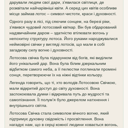
дарували людям свої дари, з'явилася світлиця, де
розквітали найчарівніші квіти. А серед цих квітів особливе
місце займав лотос – символ чистоти, краси і духовності.
Одного разу в лісі, під сяючим сонцем, на березі ріки,
з'явився чудовий лотосовий квіткар. Він був обдарований
надзвичайним даром – здатністю втілювати вогонь у
непохитну структуру лотоса. Його руками народжувалися
неймовірні свічки у вигляді лотосів, що мали в собі
загадкову силу вогню і духовності.
Лотосова свічка була підарунком від богів, які виділили
його унікальний дар. Вона була білим дзеркальним
відбитком самого неба, а її пелюстки поглинали промені
сонця, перетворюючи їх на ніжні відтінки кольору.
Легенда говорить, що ті, хто володів Лотосовою Свічкою,
мали відкритий доступ до світу духовності. Вона
заспокоювала думки і відкривала путь до мудрості та
самопізнання. Її полум'я було джерелом натхнення і
внутрішнього світла.
Лотосова Свічка стала символом вічного вогню, який
підтримує духовну свідомість і просвітлення. Вона
нагадує нам, що в серці кожної людини ховається вогонь,