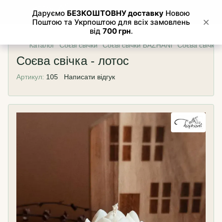
Каталог
Соєві свічки
Соєві свічки BAZHANI
Соєва свічка 
Соєва свічка - лотос
Артикул:
105
Написати відгук