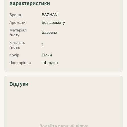
Характеристики
Бренд
BAZHANI
Аромати
Без аромату
Матеріал
Бавовна
ґноту
Кількість
1
ґнотів
Колір
Білий
Час горіння
≈4 годин
Відгуки
Додайте перший відгук