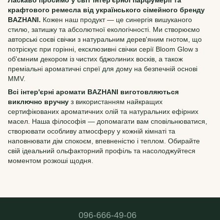
Ласкаво просимо у світ інтер'єрної парфумерії та
крафтового ремесла від українського сімейного бренду
BAZHANI.
Кожен наш продукт — це синергія вишуканого
стилю, затишку та абсолютної екологічності. Ми створюємо
авторські соєві свічки з натуральним дерев'яним гнотом, що
потріскує при горінні, ексклюзивні свічки серії Bloom Glow з
об'ємним декором із чистих бджолиних восків, а також
преміальні ароматичні спреї для дому на безпечній основі
MMV.
Всі інтер'єрні аромати BAZHANI виготовляються
виключно вручну
з використанням найкращих
сертифікованих ароматичних олій та натуральних ефірних
масел. Наша філософія — допомагати вам сповільнюватися,
створювати особливу атмосферу у кожній кімнаті та
наповнювати дім спокоєм, впевненістю і теплом. Обирайте
свій ідеальний ольфакторний профіль та насолоджуйтеся
моментом розкоші щодня.
096-666-49-06