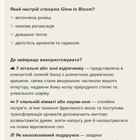
Який настрій створює Glow in Bloom?
✨ витончена розкіш
✨ казкова релаксація
✨ домашнє тепло
✨ двоїстість ароматів та гармонія
Де найкраще використовувати?
🛋️
У вітальні або зоні відпочинку
— представлена в
елегантній скляній банці з шляхетною дерев'яною
кришкою, свічка стане вишуканою частиною вашого
інтер'єру, надаючи йому нотку природного стилю та
унікального шарму.
🛌
У спальній кімнаті або лаунж-зоні
— спокійне
полум'я, м'яке танення бджолиного воску та поступова
трансформація ароматів допомагають миттєво
розвантажити думки, зняти напругу дня й налаштуватися
на повне відновлення сил.
🎁
Як ексклюзивний подарунок
— завдяки