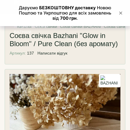
Каталог
Соєві свічки
Соєві свічки BAZHANI
Соєва свічка 
Соєва свічка Bazhani "Glow in
Bloom" / Pure Clean (без аромату)
Артикул:
137
Написати відгук