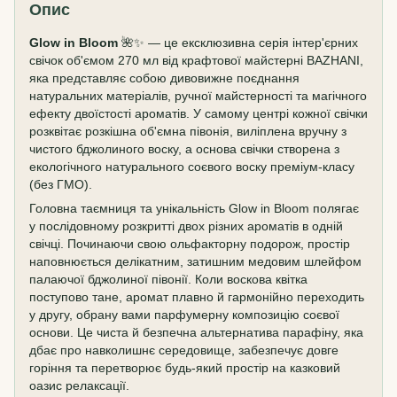
Опис
Glow in Bloom
🌺✨ — це ексклюзивна серія інтер'єрних
свічок об'ємом 270 мл від крафтової майстерні BAZHANI,
яка представляє собою дивовижне поєднання
натуральних матеріалів, ручної майстерності та магічного
ефекту двоїстості ароматів. У самому центрі кожної свічки
розквітає розкішна об'ємна півонія, виліплена вручну з
чистого бджолиного воску, а основа свічки створена з
екологічного натурального соєвого воску преміум-класу
(без ГМО).
Головна таємниця та унікальність Glow in Bloom полягає
у послідовному розкритті двох різних ароматів в одній
свічці. Починаючи свою ольфакторну подорож, простір
наповнюється делікатним, затишним медовим шлейфом
палаючої бджолиної півонії. Коли воскова квітка
поступово тане, аромат плавно й гармонійно переходить
у другу, обрану вами парфумерну композицію соєвої
основи. Це чиста й безпечна альтернатива парафіну, яка
дбає про навколишнє середовище, забезпечує довге
горіння та перетворює будь-який простір на казковий
оазис релаксації.