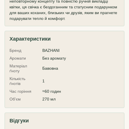
неповторному концепту та повністю ручній викладці
квітки, ця свічка є бездоганним та статусним подарунком
для ваших коханих, близьких чи друзів, яким ви прагнете
подарувати тепло й комфорт.
Характеристики
Бренд
BAZHANI
Аромати
Без аромату
Матеріал
Бавовна
ґноту
Кількість
1
ґнотів
Час горіння
≈60 годин
Об'єм
270 мл
Відгуки