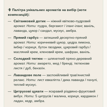
🪻
Палітра унікальних ароматів на вибір (ноти
композицій):
Світанковий дотик
— ніжний квітково-пудровий
аромат.
Ноти:
пудра, бергамот / іланг-іланг, ваніль,
лаванда, цукор / сандал, мускус, амбра.
Пряний гарбуз
— затишний десертно-пряний
аромат.
Ноти:
коричневий цукор, цедра лимона,
імбир / кориця, бутон гвоздики, цукровий гарбуз /
масляний крем, кленовий крем, шафран, ваніль.
Солодкий тютюн
— шляхетний пряно-деревний
аромат.
Ноти:
амарето, мед / бренді, тютюнове
листя / дуб, бензоїн.
Лавандове поле
— заспокійливий трав'янистий
релакс.
Ноти:
лист евкаліпта / дика лаванда / пачулі,
теплий мускус.
Цитрусові цукати
— яскравий різдвяно-фруктовий
вибух.
Ноти:
5 цитрусів / малина, кориця, кардамон /
ладан, кедр, амбра.