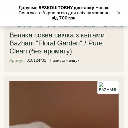
Каталог
Соєві свічки
Соєві свічки BAZHANI
Велика соєва 
Велика соєва свічка з квітами
Bazhani "Floral Garden" / Pure
Clean (без аромату)
Артикул:
310124*01
Написати відгук