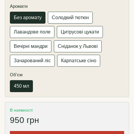
Аромати
Без аромату
Солодкий тютюн
Лавандове поле
Цитрусові цукати
Вечірні мандри
Сніданок у Львові
Зачарований ліс
Карпатське сіно
Об'єм
450 мл
В наявності
950 грн