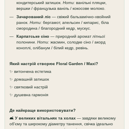
кондитерський затишок.
Ноти:
ванільні пляцки,
вершки / французька ваніль / кокосове молоко.
Зачарований ліс
— свіжий бальзамічно-хвойний
ранок.
Ноти:
бергамот, апельсин / кипарис, біла
смородина / благородний кедр, мускус.
Карпатське сіно
— природний аромат літньої
полонини.
Ноти:
жасмин, солодке сіно / акорд
коноплі, олібанум / білий кедр, ревінь.
Який настрій створює Floral Garden / Maxi?
✨ витончена естетика
✨ домашній затишок
✨ святковий настрій
✨ душевна гармонія
Де найкраще використовувати?
🛋️
У великих вітальнях та холах
— завдяки великому
об'єму та широкому діаметру танення, свічка ідеально