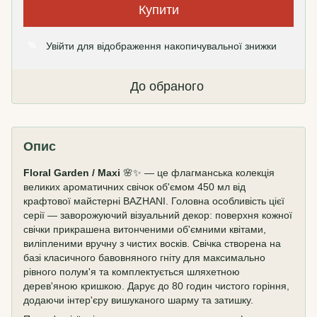
Купити
Увійти
для відображення накопичувальної знижки
%
До обраного
Опис
Floral Garden / Maxi
🌸✨ — це флагманська колекція
великих ароматичних свічок об'ємом 450 мл від
крафтової майстерні BAZHANI. Головна особливість цієї
серії — заворожуючий візуальний декор: поверхня кожної
свічки прикрашена витонченими об'ємними квітами,
виліпленими вручну з чистих восків. Свічка створена на
базі класичного бавовняного гніту для максимально
рівного полум'я та комплектується шляхетною
дерев'яною кришкою. Дарує до 80 годин чистого горіння,
додаючи інтер'єру вишуканого шарму та затишку.