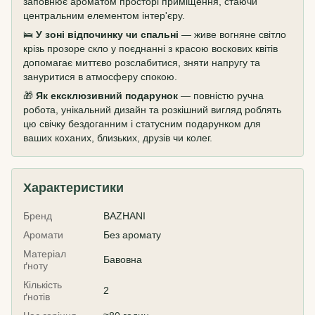
заповнює ароматом просторі приміщення, стаючи
центральним елементом інтер'єру.
🛌
У зоні відпочинку чи спальні
— живе вогняне світло
крізь прозоре скло у поєднанні з красою воскових квітів
допомагає миттєво розслабитися, зняти напругу та
зануритися в атмосферу спокою.
🎁
Як ексклюзивний подарунок
— повністю ручна
робота, унікальний дизайн та розкішний вигляд роблять
цю свічку бездоганним і статусним подарунком для
ваших коханих, близьких, друзів чи колег.
Характеристики
Бренд
BAZHANI
Аромати
Без аромату
Матеріал
Бавовна
ґноту
Кількість
2
ґнотів