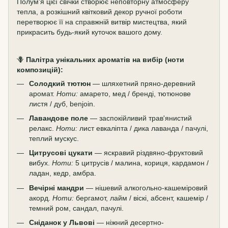
Полум'я цієї свічки створює неповторну атмосферу
тепла, а розкішний квітковий декор ручної роботи
перетворює її на справжній витвір мистецтва, який
прикрасить будь-який куточок вашого дому.
🪻
Палітра унікальних ароматів на вибір (ноти
композицій):
Солодкий тютюн
— шляхетний пряно-деревний
аромат.
Ноти:
амарето, мед / бренді, тютюнове
листя / дуб, benjoin.
Лавандове поле
— заспокійливий трав'янистий
релакс.
Ноти:
лист евкаліпта / дика лаванда / пачулі,
теплий мускус.
Цитрусові цукати
— яскравий різдвяно-фруктовий
вибух.
Ноти:
5 цитрусів / малина, кориця, кардамон /
ладан, кедр, амбра.
Вечірні мандри
— нішевий алкогольно-кашеміровий
акорд.
Ноти:
бергамот, лайм / віскі, абсент, кашемір /
темний ром, сандал, пачулі.
Сніданок у Львові
— ніжний десертно-